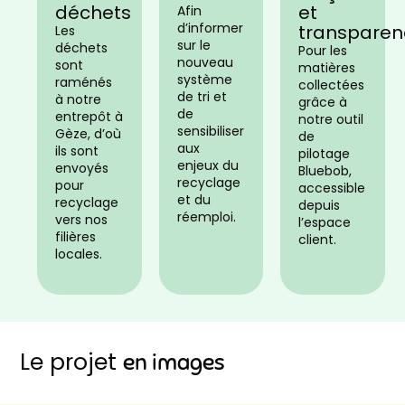
déchets
et
Afin
d’informer
transparen
Les
sur le
déchets
Pour les
nouveau
sont
matières
système
raménés
collectées
de tri et
à notre
grâce à
de
entrepôt à
notre outil
sensibiliser
Gèze, d’où
de
aux
ils sont
pilotage
enjeux du
envoyés
Bluebob,
recyclage
pour
accessible
et du
recyclage
depuis
réemploi.
vers nos
l’espace
filières
client.
locales.
Le projet
en images