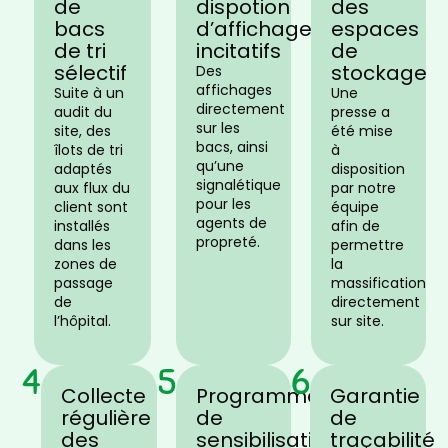
de
dispotion
des
bacs
d’affichages
espaces
de tri
incitatifs
de
sélectif​
stockage
Des
affichages
Suite à un
Une
directement
audit du
presse a
sur les
site, des
été mise
bacs, ainsi
îlots de tri
à
qu’une
adaptés
disposition
signalétique
aux flux du
par notre
pour les
client sont
équipe
agents de
installés
afin de
propreté.
dans les
permettre
zones de
la
passage
massification
de
directement
l’hôpital.
sur site.
4
5
6
Collecte
Programme
Garantie
régulière
de
de
des
sensibilisation
traçabilité