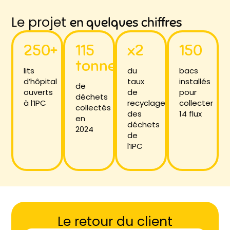
Le projet
en quelques chiffres
250+
115
x2
150
tonnes
lits
du
bacs
d’hôpital
taux
installés
de
ouverts
de
pour
déchets
à l’IPC
recyclage
collecter
collectés
des
14 flux
en
déchets
2024
de
l’IPC
Le retour du client