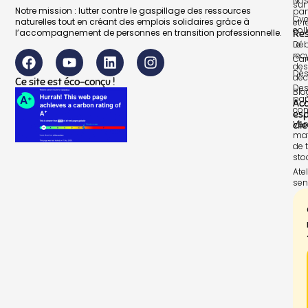
No
sur 
Notre mission : lutter contre le gaspillage des ressources
par
Cyc
naturelles tout en créant des emplois solidaires grâce à
et 
col
l’accompagnement de personnes en transition professionnelle.
Re
Le
Déb
rec
Car
des
Dés
déc
Ce site est éco-conçu !
Des
Blo
pap
Ac
con
es
Ven
cli
mat
de t
sto
Atel
sen