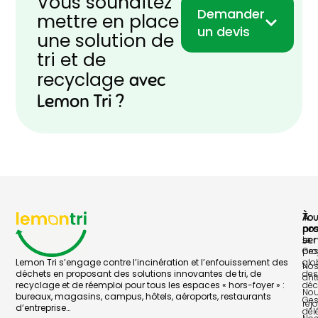
Vous souhaitez
Demander
mettre en place
un devis
une solution de
tri et de
recyclage
avec
Lemon Tri ?
À
To
pr
no
Le
ser
pro
Ges
Lemon Tri s’engage contre l’incinération et l’enfouissement des
glo
No
déchets en proposant des solutions innovantes de tri, de
des
ant
recyclage et de réemploi pour tous les espaces « hors-foyer » :
déc
No
bureaux, magasins, campus, hôtels, aéroports, restaurants
Ges
rej
d’entreprise…
dél