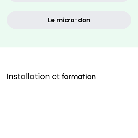
Le micro-don
Installation et
formation
Vous bénéficiez d’un accompagnement à chaque
étape du contrat : de la personnalisation à
l’installation, en passant par la formation, avec une
assistance continue.
La Lemon Touch’
Une machine 100%
Un habillage à vos
paramétrable
couleurs
Une formation à
Un SAV technique