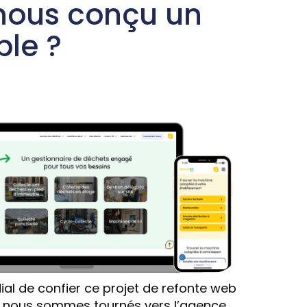
ous conçu un
ble ?
rdial de confier ce projet de refonte web
s nous sommes tournés vers l’agence