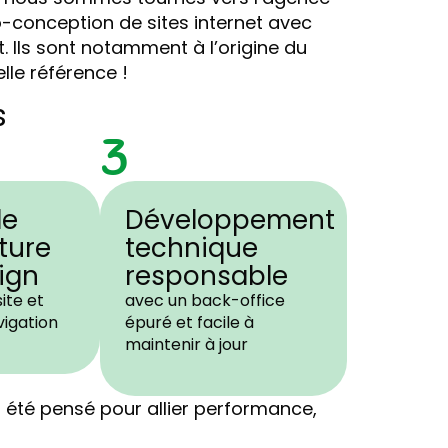
o-conception de sites internet avec
 Ils sont notamment à l’origine du
elle référence !
s
3
de
Développement
cture
technique
ign
responsable
site et
avec un back-office
vigation
épuré et facile à
maintenir à jour
été pensé pour allier performance,