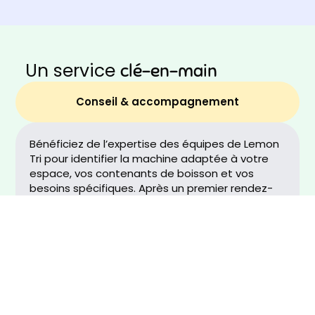
Un service
clé-en-main
Conseil & accompagnement
Bénéficiez de l’expertise des équipes de Lemon
Tri pour identifier la machine adaptée à votre
espace, vos contenants de boisson et vos
besoins spécifiques. Après un premier rendez-
vous avec notre équipe, nous vous orienterons
vers le modèle idéal : une machine de tri pour
recyclage ou pour réemploi. Nous vous
accompagnerons ensuite à chaque étape : de
la personnalisation à l’installation, en passant
par la formation, avec une assistance continue
tout au long de votre contrat et un SAV
technique disponible 6 jours / 7.