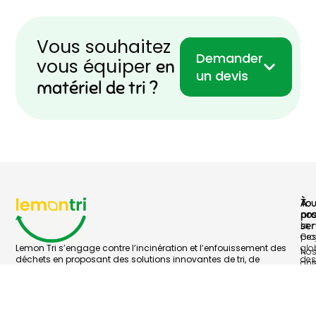
Vous souhaitez
Demander
vous équiper
en
un devis
matériel de tri ?
À
To
pr
no
Le
ser
pro
Ges
Lemon Tri s’engage contre l’incinération et l’enfouissement des
glo
No
déchets en proposant des solutions innovantes de tri, de
des
ant
recyclage et de réemploi pour tous les espaces « hors-foyer » :
déc
No
bureaux, magasins, campus, hôtels, aéroports, restaurants
Ges
rej
d’entreprise…
dél
No
sur 
Notre mission : lutter contre le gaspillage des ressources
par