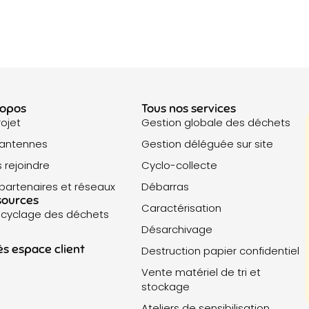
ropos
Tous nos services
rojet
Gestion globale des déchets
 antennes
Gestion déléguée sur site
 rejoindre
Cyclo-collecte
partenaires et réseaux
Débarras
sources
Caractérisation
ecyclage des déchets
Désarchivage
s espace client
Destruction papier confidentiel
Vente matériel de tri et
stockage
Ateliers de sensibilisation