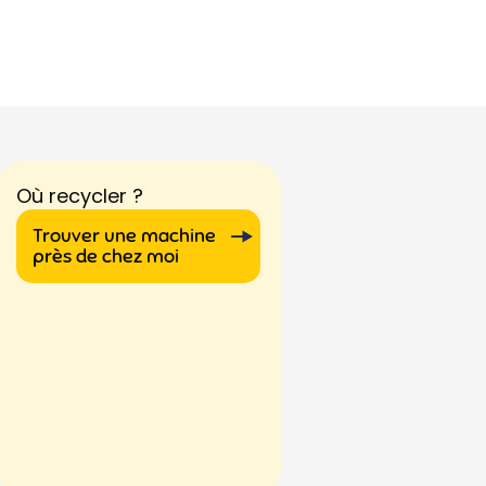
Où recycler ?
Trouver une machine
près de chez moi