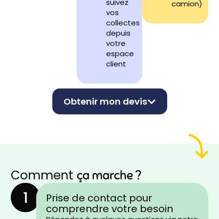
suivez
camion)
vos
collectes
depuis
votre
espace
client
Obtenir mon devis
Comment
ça marche ?
Prise de contact pour
comprendre votre besoin