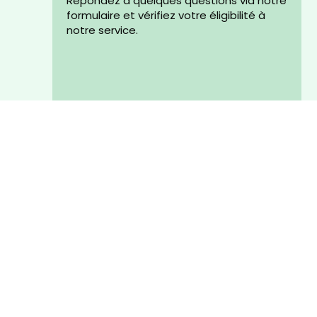
Répondez à quelques questions via notre
formulaire et vérifiez votre éligibilité à
notre service.
Audit personnalisé de 15min
Un de nos chargés de développement
vous contacte par téléphone ou en visio
pour vous établir un devis sur-mesure.