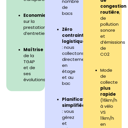
de
nombre
congestion
de
routière
,
bacs
Economies
de
sur la
pollution
prestation
Zéro
sonore
d’entretien
contrainte
et
logistique
d’émissions
: nous
de
Maîtrise
collectons
CO2
de la
directement
TGAP
en
et de
Mode
étage
ses
de
et au
évolutions
collecte
bac
plus
rapide
Planification
(16km/h
simplifiée
à vélo
: vous
VS
gérez
11km/h
et
en