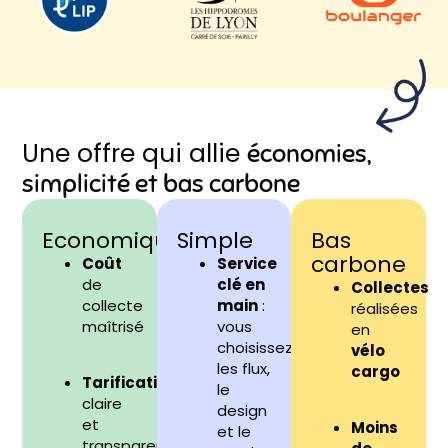
Une offre qui allie
économies,
simplicité et bas carbone
Economique
Simple
Bas
carbone
Coût
Service
de
clé en
Collectes
collecte
main
:
réalisées
maîtrisé
vous
en
choisissez
vélo
les flux,
cargo
Tarification
le
claire
design
et
Moins
et le
transparente