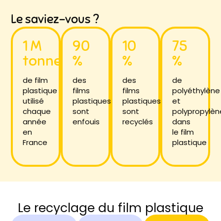
Le saviez-vous ?
1 M
90
10
75
tonnes
%
%
%
de film
des
des
de
plastique
films
films
polyéthylène
utilisé
plastiques
plastiques
et
chaque
sont
sont
polypropylèn
année
enfouis
recyclés
dans
en
le film
France
plastique
Le recyclage du film plastique