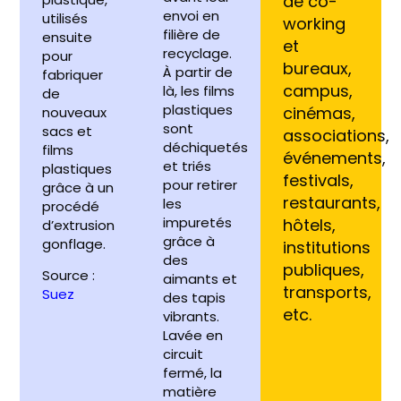
de co-
envoi en
utilisés
working
filière de
ensuite
et
recyclage.
pour
bureaux,
À partir de
fabriquer
campus,
là, les films
de
plastiques
cinémas,
nouveaux
sont
sacs et
associations,
déchiquetés
films
événements,
et triés
plastiques
festivals,
pour retirer
grâce à un
restaurants,
les
procédé
impuretés
hôtels,
d’extrusion
grâce à
gonflage.
institutions
des
publiques,
Source :
aimants et
transports,
Suez
des tapis
etc.
vibrants.
Lavée en
circuit
fermé, la
matière