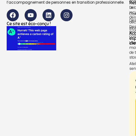
col
l’accompagnement de personnes en transition professionnelle.
Re
Le
Déb
rec
Car
des
Dés
déc
Ce site est éco-conçu !
Des
Blo
pap
Ac
con
es
Ven
cli
mat
de t
sto
Atel
sen