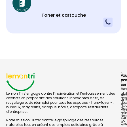
Toner et cartouche
À
To
pr
no
Le
ser
pro
Ges
Lemon Tri s’engage contre l’incinération et l’enfouissement des
glo
No
déchets en proposant des solutions innovantes de tri, de
des
ant
recyclage et de réemploi pour tous les espaces « hors-foyer » :
déc
No
bureaux, magasins, campus, hôtels, aéroports, restaurants
Ges
rej
d’entreprise…
dél
No
sur 
Notre mission : lutter contre le gaspillage des ressources
par
Cyc
naturelles tout en créant des emplois solidaires grâce à
et 