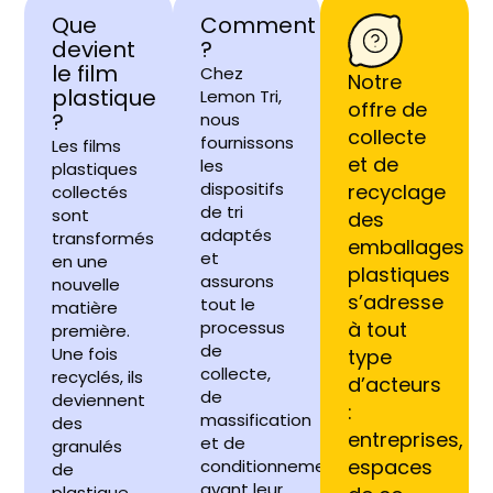
Que
Comment
devient
?
le film
Chez
Notre
plastique
Lemon Tri,
offre de
?
nous
collecte
fournissons
Les films
et de
les
plastiques
dispositifs
recyclage
collectés
de tri
sont
des
adaptés
transformés
emballages
et
en une
plastiques
assurons
nouvelle
s’adresse
tout le
matière
processus
à tout
première.
de
Une fois
type
collecte,
recyclés, ils
d’acteurs
de
deviennent
:
massification
des
entreprises,
et de
granulés
espaces
conditionnement
de
avant leur
plastique,