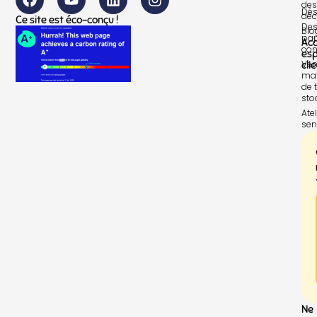
des
Dés
déc
Ce site est éco-conçu !
Des
Blo
pap
Ac
con
es
Ven
cli
mat
de t
sto
Atel
sen
Ne