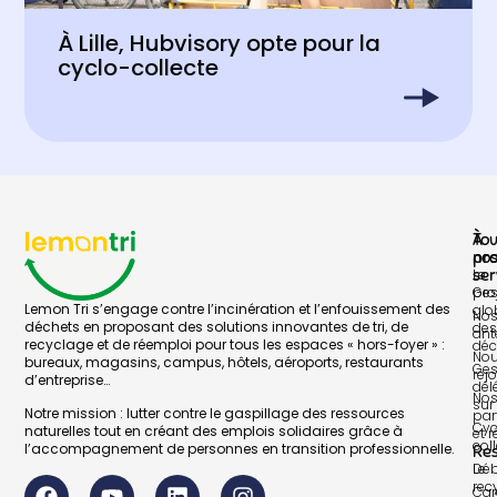
À Lille, Hubvisory opte pour la
cyclo-collecte
À
To
pr
no
Le
ser
pro
Ges
Lemon Tri s’engage contre l’incinération et l’enfouissement des
glo
No
déchets en proposant des solutions innovantes de tri, de
des
ant
recyclage et de réemploi pour tous les espaces « hors-foyer » :
déc
No
bureaux, magasins, campus, hôtels, aéroports, restaurants
Ges
rej
d’entreprise…
dél
No
sur 
Notre mission : lutter contre le gaspillage des ressources
par
Cyc
naturelles tout en créant des emplois solidaires grâce à
et 
col
l’accompagnement de personnes en transition professionnelle.
Re
Le
Déb
rec
Car