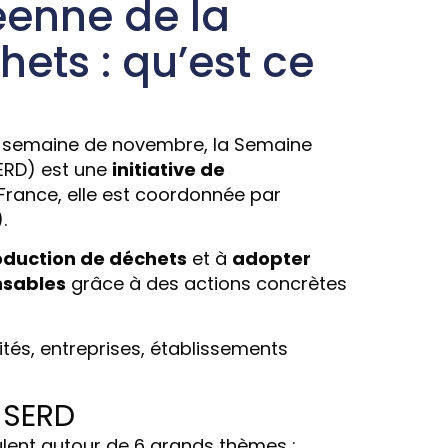
enne de la
ets : qu’est ce
e semaine de novembre, la Semaine
ERD) est une
initiative de
 France, elle est coordonnée par
.
oduction de déchets
et à
adopter
nsables
grâce à des actions concrètes
ités, entreprises, établissements
 SERD
ulent autour de 6 grands thèmes :