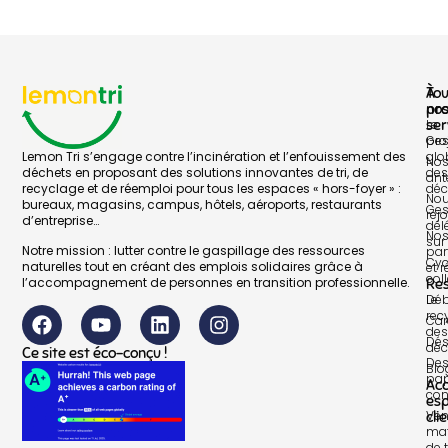
À
To
pr
no
Le
ser
pro
Ges
Lemon Tri s’engage contre l’incinération et l’enfouissement des
glo
No
déchets en proposant des solutions innovantes de tri, de
des
ant
recyclage et de réemploi pour tous les espaces « hors-foyer » :
déc
No
bureaux, magasins, campus, hôtels, aéroports, restaurants
Ges
rej
d’entreprise…
dél
No
sur 
Notre mission : lutter contre le gaspillage des ressources
par
Cyc
naturelles tout en créant des emplois solidaires grâce à
et 
col
l’accompagnement de personnes en transition professionnelle.
Re
Le
Déb
rec
Car
des
Dés
déc
Ce site est éco-conçu !
Des
Blo
pap
Ac
con
es
Ven
cli
mat
de t