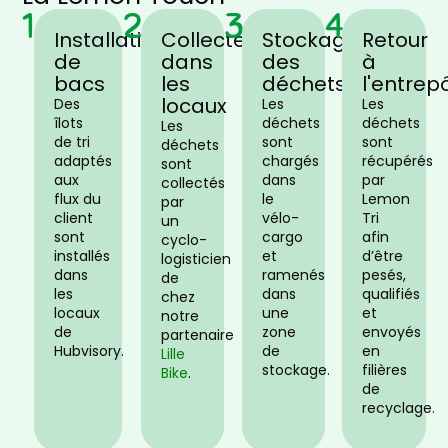
1
2
3
4
Installation
Collecte
Stockage
Retour
de
dans
des
à
bacs
les
déchets
l'entrep
locaux
Des
Les
Les
îlots
déchets
déchets
Les
de tri
sont
sont
déchets
adaptés
chargés
récupérés
sont
aux
dans
par
collectés
flux du
le
Lemon
par
client
vélo-
Tri
un
sont
cargo
afin
cyclo-
installés
et
d’être
logisticien
dans
ramenés
pesés,
de
les
dans
qualifiés
chez
locaux
une
et
notre
de
zone
envoyés
partenaire
Hubvisory.
de
en
Lille
stockage.
filières
Bike
.
de
recyclage.