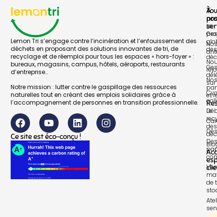
À
To
pr
no
Le
ser
pro
Ges
Lemon Tri s’engage contre l’incinération et l’enfouissement des
glo
No
déchets en proposant des solutions innovantes de tri, de
des
ant
recyclage et de réemploi pour tous les espaces « hors-foyer » :
déc
No
bureaux, magasins, campus, hôtels, aéroports, restaurants
Ges
rej
d’entreprise…
dél
No
sur 
Notre mission : lutter contre le gaspillage des ressources
par
Cyc
naturelles tout en créant des emplois solidaires grâce à
et 
col
l’accompagnement de personnes en transition professionnelle.
Re
Le
Déb
rec
Car
des
Dés
déc
Ce site est éco-conçu !
Des
Blo
pap
Ac
con
es
Ven
cli
mat
de t
sto
Atel
sen