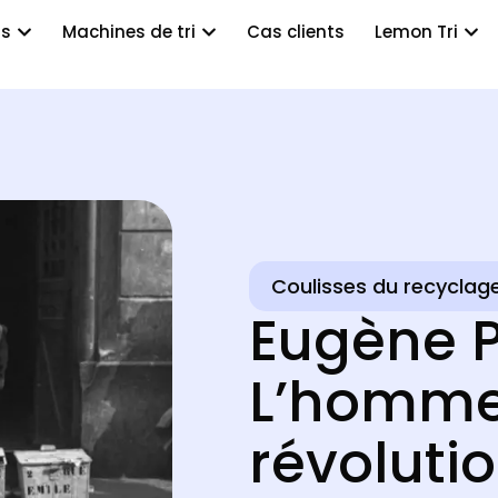
ts
Machines de tri
Cas clients
Lemon Tri
Coulisses du recyclag
Eugène P
L’homme 
révoluti