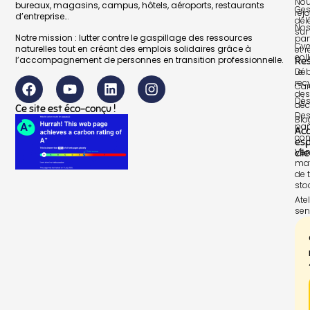
No
bureaux, magasins, campus, hôtels, aéroports, restaurants
Ges
rej
d’entreprise…
dél
No
sur 
Notre mission : lutter contre le gaspillage des ressources
par
Cyc
naturelles tout en créant des emplois solidaires grâce à
et 
col
l’accompagnement de personnes en transition professionnelle.
Re
Le
Déb
rec
Car
des
Dés
déc
Ce site est éco-conçu !
Des
Blo
pap
Ac
con
es
Ven
cli
mat
de t
sto
Atel
sen