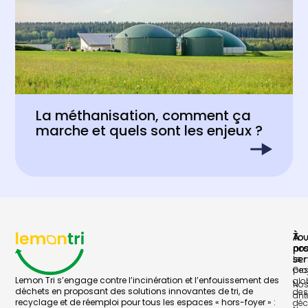
La méthanisation, comment ça
marche et quels sont les enjeux ?
À
To
pr
no
Le
ser
pro
Ges
Lemon Tri s’engage contre l’incinération et l’enfouissement des
glo
No
déchets en proposant des solutions innovantes de tri, de
des
ant
recyclage et de réemploi pour tous les espaces « hors-foyer » :
déc