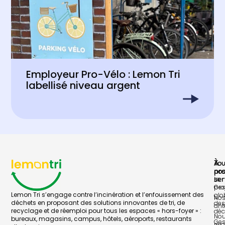
Employeur Pro-Vélo : Lemon Tri
labellisé niveau argent
À
To
pr
no
Le
ser
pro
Ges
Lemon Tri s’engage contre l’incinération et l’enfouissement des
glo
No
déchets en proposant des solutions innovantes de tri, de
des
ant
recyclage et de réemploi pour tous les espaces « hors-foyer » :
déc
No
bureaux, magasins, campus, hôtels, aéroports, restaurants
Ges
rej