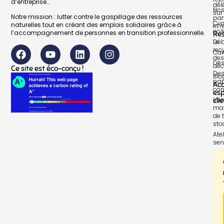
d’entreprise…
dél
No
sur 
Notre mission : lutter contre le gaspillage des ressources
par
Cyc
naturelles tout en créant des emplois solidaires grâce à
et 
col
l’accompagnement de personnes en transition professionnelle.
Re
Le
Déb
rec
Car
des
Dés
déc
Ce site est éco-conçu !
Des
Blo
pap
Ac
con
es
Ven
cli
mat
de t
sto
Atel
sen