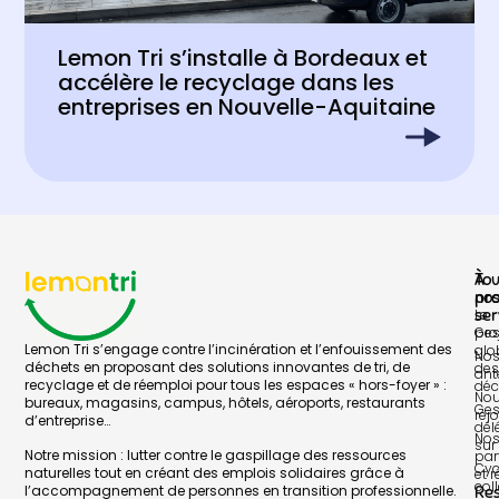
Lemon Tri s’installe à Bordeaux et
accélère le recyclage dans les
entreprises en Nouvelle-Aquitaine
À
To
pr
no
Le
ser
pro
Ges
Lemon Tri s’engage contre l’incinération et l’enfouissement des
glo
No
déchets en proposant des solutions innovantes de tri, de
des
ant
recyclage et de réemploi pour tous les espaces « hors-foyer » :
déc
No
bureaux, magasins, campus, hôtels, aéroports, restaurants
Ges
rej
d’entreprise…
dél
No
sur 
Notre mission : lutter contre le gaspillage des ressources
par
Cyc
naturelles tout en créant des emplois solidaires grâce à
et 
col
l’accompagnement de personnes en transition professionnelle.
Re