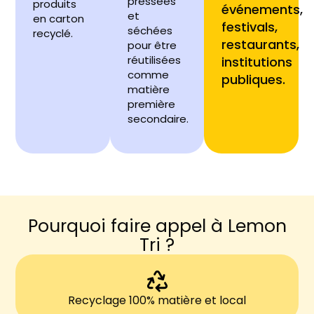
pressées
produits
événements,
et
en carton
festivals,
séchées
recyclé.
restaurants,
pour être
réutilisées
institutions
comme
publiques.
matière
première
secondaire.
Pourquoi faire appel à Lemon
Tri ?
Recyclage 100% matière et local