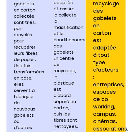
adaptés
recyclage
gobelets
et assure
en carton
des
la collecte,
collectés
gobelets
la
sont triés,
en
massification
puis
carton
et le
recyclés
conditionnement
est
pour
des
récupérer
adaptée
gobelets.
leurs fibres
à tout
En centre
de papier.
type
de
Une fois
d’acteurs
recyclage,
transformées
:
le
en pâte,
plastique
entreprises,
elles
est
servent à
espaces
d’abord
fabriquer
de co-
séparé du
de
working,
carton,
nouveaux
campus,
puis les
gobelets
fibres sont
cinémas,
ou
nettoyées,
d’autres
associations,