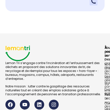
À
To
pr
no
Le
ser
pro
Ges
Lemon Tri s’engage contre l’incinération et l’enfouissement des
glo
No
déchets en proposant des solutions innovantes de tri, de
des
ant
recyclage et de réemploi pour tous les espaces « hors-foyer » :
déc
No
bureaux, magasins, campus, hôtels, aéroports, restaurants
Ges
rej
d’entreprise…
dél
No
sur 
Notre mission : lutter contre le gaspillage des ressources
par
Cyc
naturelles tout en créant des emplois solidaires grâce à
et 
col
l’accompagnement de personnes en transition professionnelle.
Re
Le
Déb
rec
Car
des
Dés