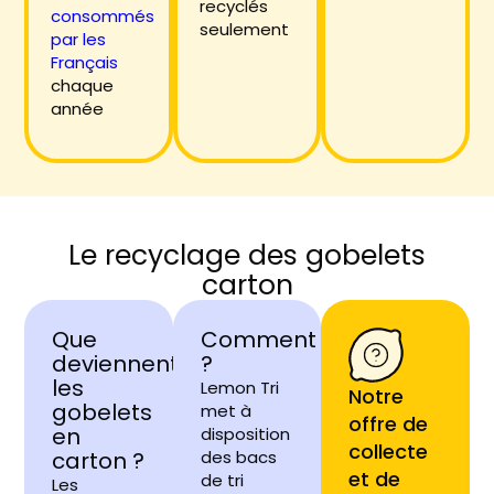
recyclés
consommés
seulement
par les
Français
chaque
année
Le recyclage des gobelets
carton
Que
Comment
deviennent
?
les
Lemon Tri
Notre
gobelets
met à
offre de
en
disposition
collecte
carton ?
des bacs
et de
de tri
Les