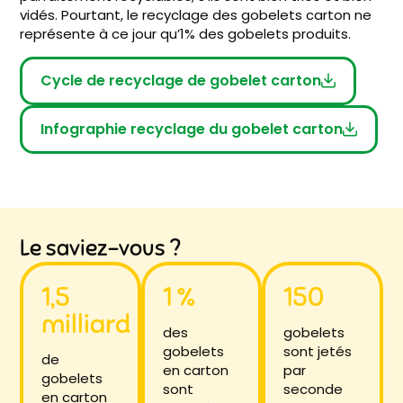
vidés. Pourtant, le recyclage des gobelets carton ne
représente à ce jour qu’1% des gobelets produits.
Cycle de recyclage de gobelet carton
Infographie recyclage du gobelet carton
Le saviez-vous ?
1,5
1 %
150
milliard
des
gobelets
gobelets
sont jetés
de
en carton
par
gobelets
sont
seconde
en carton