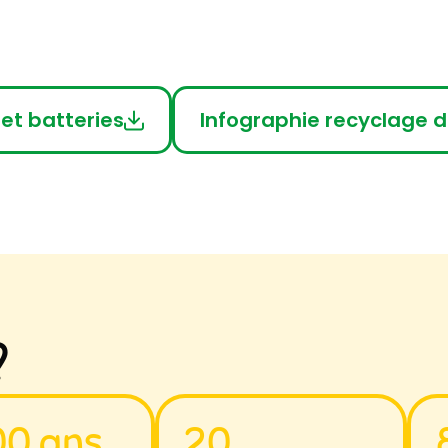
 et batteries
Infographie recyclage de
?
00 ans
20