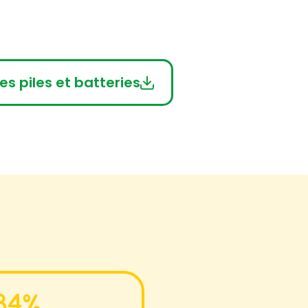
s piles et batteries
84%