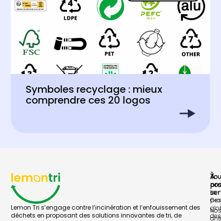
Symboles recyclage : mieux
comprendre ces 20 logos
À
To
pr
no
Le
ser
pro
Ges
Lemon Tri s’engage contre l’incinération et l’enfouissement des
glo
No
déchets en proposant des solutions innovantes de tri, de
des
ant