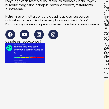
recyclage et de réemploi pour tous les espaces « hors-foyer » :
déc
No
bureaux, magasins, campus, hôtels, aéroports, restaurants
Ges
rej
d’entreprise…
dél
No
sur 
Notre mission : lutter contre le gaspillage des ressources
par
Cyc
naturelles tout en créant des emplois solidaires grâce à
et 
col
l’accompagnement de personnes en transition professionnelle.
Re
Le
Déb
rec
Car
des
Dés
déc
Ce site est éco-conçu !
Des
Blo
pap
Ac
con
es
Ven
cli
mat
de t
sto
Atel
sen